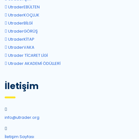
UtraderEBÜLTEN
UtraderKOÇLUK
UtraderBİLGİ
UtraderGÖRÜŞ
UtraderKİTAP
UtraderVAKA
Utrader TİCARET LİGİ
Utrader AKADEMİ ÖDÜLLERİ
İletişim
info@utrader.org
İletişim Sayfası