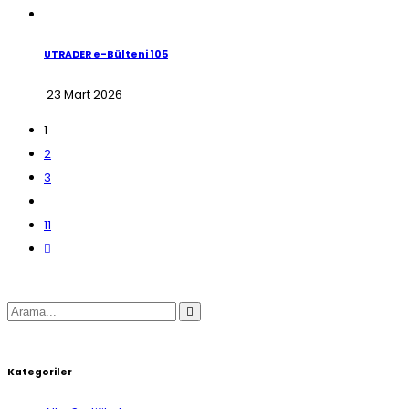
UTRADER e-Bülteni 105
23 Mart 2026
1
2
3
…
11
Kategoriler