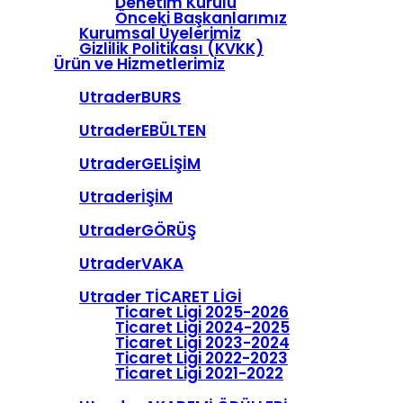
Denetim Kurulu
Önceki Başkanlarımız
Kurumsal Üyelerimiz
Gizlilik Politikası (KVKK)
Ürün ve Hizmetlerimiz
UtraderBURS
UtraderEBÜLTEN
UtraderGELİŞİM
UtraderİŞİM
UtraderGÖRÜŞ
UtraderVAKA
Utrader TİCARET LİGİ
Ticaret Ligi 2025-2026
Ticaret Ligi 2024-2025
Ticaret Ligi 2023-2024
Ticaret Ligi 2022-2023
Ticaret Ligi 2021-2022