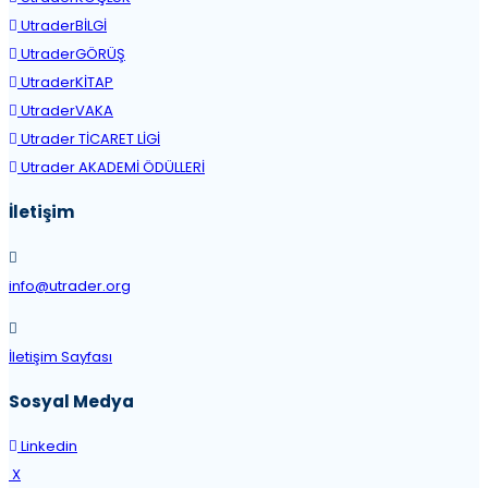
UtraderBİLGİ
UtraderGÖRÜŞ
UtraderKİTAP
UtraderVAKA
Utrader TİCARET LİGİ
Utrader AKADEMİ ÖDÜLLERİ
İletişim
info@utrader.org
İletişim Sayfası
Sosyal Medya
Linkedin
X