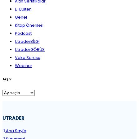
Altın Sertifikalar
E-Bülten
Genel
Kitap Önerileri
Podcast
UtraderBİLGİ
UtraderGÖRÜŞ
Vaka Sorusu
Webinar
Arşiv
Arşiv
UTRADER
Ana Sayfa
Kurumsal