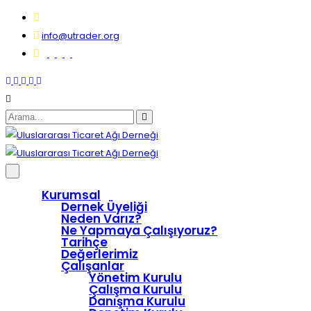
info@utrader.org
Kurumsal
Dernek Üyeliği
Neden Varız?
Ne Yapmaya Çalışıyoruz?
Tarihçe
Değerlerimiz
Çalışanlar
Yönetim Kurulu
Çalışma Kurulu
Danışma Kurulu