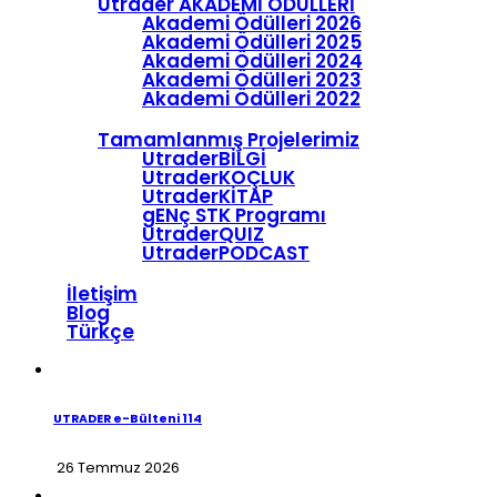
Utrader AKADEMİ ÖDÜLLERİ
Akademi Ödülleri 2026
Akademi Ödülleri 2025
Akademi Ödülleri 2024
Akademi Ödülleri 2023
Akademi Ödülleri 2022
Tamamlanmış Projelerimiz
UtraderBİLGİ
UtraderKOÇLUK
UtraderKİTAP
gENç STK Programı
UtraderQUIZ
UtraderPODCAST
İletişim
Blog
Türkçe
UTRADER e-Bülteni 114
26 Temmuz 2026