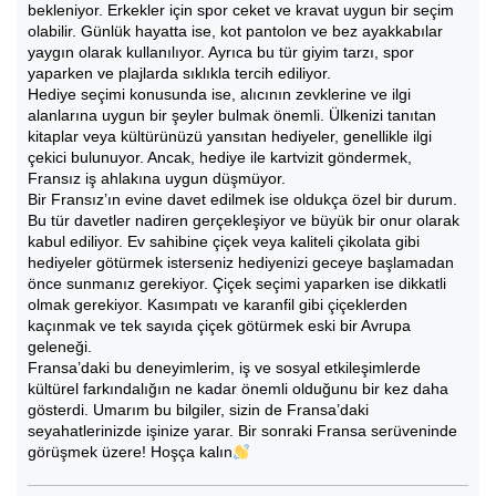
bekleniyor. Erkekler için spor ceket ve kravat uygun bir seçim
olabilir. Günlük hayatta ise, kot pantolon ve bez ayakkabılar
yaygın olarak kullanılıyor. Ayrıca bu tür giyim tarzı, spor
yaparken ve plajlarda sıklıkla tercih ediliyor.
Hediye seçimi konusunda ise, alıcının zevklerine ve ilgi
alanlarına uygun bir şeyler bulmak önemli. Ülkenizi tanıtan
kitaplar veya kültürünüzü yansıtan hediyeler, genellikle ilgi
çekici bulunuyor. Ancak, hediye ile kartvizit göndermek,
Fransız iş ahlakına uygun düşmüyor.
Bir Fransız’ın evine davet edilmek ise oldukça özel bir durum.
Bu tür davetler nadiren gerçekleşiyor ve büyük bir onur olarak
kabul ediliyor. Ev sahibine çiçek veya kaliteli çikolata gibi
hediyeler götürmek isterseniz hediyenizi geceye başlamadan
önce sunmanız gerekiyor. Çiçek seçimi yaparken ise dikkatli
olmak gerekiyor. Kasımpatı ve karanfil gibi çiçeklerden
kaçınmak ve tek sayıda çiçek götürmek eski bir Avrupa
geleneği.
Fransa’daki bu deneyimlerim, iş ve sosyal etkileşimlerde
kültürel farkındalığın ne kadar önemli olduğunu bir kez daha
gösterdi. Umarım bu bilgiler, sizin de Fransa’daki
seyahatlerinizde işinize yarar. Bir sonraki Fransa serüveninde
görüşmek üzere! Hoşça kalın