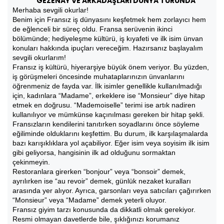
GEZENAY VE ARKADAŞLARI DÜNYA TURUNDA
Merhaba sevgili okurlar!
Benim için Fransız iş dünyasını keşfetmek hem zorlayıcı hem
de eğlenceli bir süreç oldu. Fransa serüvenin ikinci
bölümünde; hediyeleşme kültürü, iş kıyafeti ve ilk isim ünvan
konuları hakkında ipuçları vereceğim. Hazırsanız başlayalım
sevgili okurlarım!
Fransız iş kültürü, hiyerarşiye büyük önem veriyor. Bu yüzden,
iş görüşmeleri öncesinde muhataplarınızın ünvanlarını
öğrenmeniz de fayda var. İlk isimler genellikle kullanılmadığı
için, kadınlara “Madame”, erkeklere ise “Monsieur” diye hitap
etmek en doğrusu. “Mademoiselle” terimi ise artık nadiren
kullanılıyor ve mümkünse kaçınılması gereken bir hitap şekli.
Fransızların kendilerini tanıtırken soyadlarını önce söyleme
eğiliminde olduklarını keşfettim. Bu durum, ilk karşılaşmalarda
bazı karışıklıklara yol açabiliyor. Eğer isim veya soyisim ilk isim
gibi geliyorsa, hangisinin ilk ad olduğunu sormaktan
çekinmeyin.
Restoranlara girerken “bonjour” veya “bonsoir” demek,
ayrılırken ise “au revoir” demek, günlük nezaket kuralları
arasında yer alıyor. Ayrıca, garsonları veya satıcıları çağırırken
“Monsieur” veya “Madame” demek yeterli oluyor.
Fransız giyim tarzı konusunda da dikkatli olmak gerekiyor.
Resmi olmayan davetlerde bile, şıklığınızı korumanız