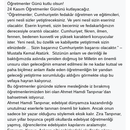
Öğretmenler Günü kutlu olsun!
24 Kasım Öğretmenler Gününü kutlayacağız.
“Öğretmenler; Cumhuriyetin fedakâr öğretmen ve eğitimcileri,
yeni nesli sizler yetiştireceksiniz. Ve yeni nesil sizin eseriniz
olacaktır. Eserin kıymeti, sizin beceriniz ve fedakarlığınızın
derecesiyle orantılı olacaktır. Cumhuriyet; fikren, ilmen,
fennen, bedenen kuvvetli ve yüksek karakterli koruyucular
ister. Yeni nesli, bu özellik ve kabiliyette yetiştirmek sizin
elinizdedir… Sizin başarınız Cumhuriyetin başarısı olacaktır.” –
Mustafa Kemal Atatürk. Sözünün anlam ve derinliği ile
baktığımızda aslında yeniden doğmuş bir Milletin en önemli
unsuru olan geleceğinin emanet edilmesi ile ne kadar kutsal ve
paha biçilmez anlam ifade eden öğretmenliğin bir yandan
geleceği yetiştirme sorumluluğu aldığını görmekte olup bu
vefaya hayran kalıyoruz.
Bu öğretmenler gününde sizlere mesleğinde iz bırakmış
öğretmenlerimizden biri olan Ahmet Hamdi Tanpınar’dan
bahsetmek istiyoruz.
Ahmet Hamdi Tanpınar, edebiyat dünyamıza kazandırdığı
unutulmaz eserlerle tanınan önemli bir kalem. Ancak onun
sadece bir yazar olduğunu söylemek eksik kalır. Zira Tanpınar,
uzun yıllar boyunca çeşitli okullarda edebiyat öğretmenliği
yapmış, öğrencilerine edebiyatın kapılarını aralamıştır.