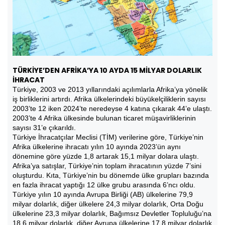
TÜRKİYE’DEN AFRİKA’YA 10 AYDA 15 MİLYAR DOLARLIK
İHRACAT
Türkiye, 2003 ve 2013 yıllarındaki açılımlarla Afrika’ya yönelik
iş birliklerini artırdı. Afrika ülkelerindeki büyükelçiliklerin sayısı
2003’te 12 iken 2024’te neredeyse 4 katına çıkarak 44’e ulaştı.
2003’te 4 Afrika ülkesinde bulunan ticaret müşavirliklerinin
sayısı 31’e çıkarıldı.
Türkiye İhracatçılar Meclisi (TİM) verilerine göre, Türkiye’nin
Afrika ülkelerine ihracatı yılın 10 ayında 2023’ün aynı
dönemine göre yüzde 1,8 artarak 15,1 milyar dolara ulaştı.
Afrika’ya satışlar, Türkiye’nin toplam ihracatının yüzde 7’sini
oluşturdu. Kıta, Türkiye’nin bu dönemde ülke grupları bazında
en fazla ihracat yaptığı 12 ülke grubu arasında 6’ncı oldu.
Türkiye yılın 10 ayında Avrupa Birliği (AB) ülkelerine 79,9
milyar dolarlık, diğer ülkelere 24,3 milyar dolarlık, Orta Doğu
ülkelerine 23,3 milyar dolarlık, Bağımsız Devletler Topluluğu’na
18,6 milyar dolarlık, diğer Avrupa ülkelerine 17,8 milyar dolarlık