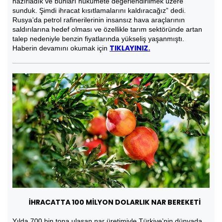
hazırladık ve bunları hükümete değerlendirilmek üzere
sunduk. Şimdi ihracat kısıtlamalarını kaldıracağız” dedi.
Rusya’da petrol rafinerilerinin insansız hava araçlarının
saldırılarına hedef olması ve özellikle tarım sektöründe artan
talep nedeniyle benzin fiyatlarında yükseliş yaşanmıştı.
TIKLAYINIZ.
Haberin devamını okumak için
İHRACATTA 100 MİLYON DOLARLIK NAR BEREKETİ
Yılda 700 bin tona ulaşan nar üretimiyle Türkiye’nin dünyada