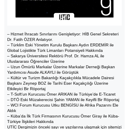
– Hizmet İhracatı Sınırlarını Genişletiyor: HİB Genel Sekreteri
Dr. Fatih ÖZER Anlatıyor.
– Türklim Eski Yönetim Kurulu Başkanı Aydın ERDEMİR ile
Global Lojistikte Türk Limanları Potansiyeli Hakkında
– Sakarya Üniversitesi Rektörü Prof. Dr. Hamza AL ile
Uluslararası Öğrenciler Üzerine
– Uzun Ömürlü Markalar Üzerine Markalar Derneği Başkan
Yardımcısı Asude ALKAYLI ile Görüştük
– Kültür ve Turizm Bakanlığı Kaçakçılıkla Mücadele Dairesi
Başkanı Zeynep BOZ ile Tarihi Eser Kaçakçılığı Üzerine
Etkileyici Bir Röportaj
– T-Soft’un Kurucusu Ömer ARIKAN ile Türkiye’de E-Ticaret
– DTÖ Eski Müzakerecisi Şahin YAMAN ile Keyifli Bir Röportaj
– WCI Forum Kurucusu Utku BENGİSU ile Afrika Pazarını Ele
Aldık
– Küba’da İlk Türk Firmasının Kurucusu Ömer Giray ile Küba-
Türkiye İlişkileri Hakkında
UTİC Dergimizin önceki sayı ve yazılarına ulaşmak için sitemizi