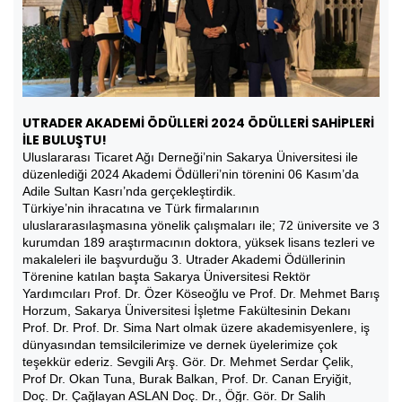
UTRADER AKADEMİ ÖDÜLLERİ 2024 ÖDÜLLERİ SAHİPLERİ
İLE BULUŞTU!
Uluslararası Ticaret Ağı Derneği’nin Sakarya Üniversitesi ile
düzenlediği 2024 Akademi Ödülleri’nin törenini 06 Kasım’da
Adile Sultan Kasrı’nda gerçekleştirdik.
Türkiye’nin ihracatına ve Türk firmalarının
uluslararasılaşmasına yönelik çalışmaları ile; 72 üniversite ve 3
kurumdan 189 araştırmacının doktora, yüksek lisans tezleri ve
makaleleri ile başvurduğu 3. Utrader Akademi Ödüllerinin
Törenine katılan başta Sakarya Üniversitesi Rektör
Yardımcıları Prof. Dr. Özer Köseoğlu ve Prof. Dr. Mehmet Barış
Horzum, Sakarya Üniversitesi İşletme Fakültesinin Dekanı
Prof. Dr. Prof. Dr. Sima Nart olmak üzere akademisyenlere, iş
dünyasından temsilcilerimize ve dernek üyelerimize çok
teşekkür ederiz. Sevgili Arş. Gör. Dr. Mehmet Serdar Çelik,
Prof Dr. Okan Tuna, Burak Balkan, Prof. Dr. Canan Eryiğit,
Doç. Dr. Çağlayan ASLAN Doç. Dr., Öğr. Gör. Dr Salih