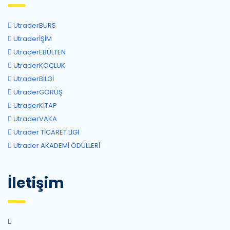
UtraderBURS
UtraderİŞİM
UtraderEBÜLTEN
UtraderKOÇLUK
UtraderBİLGİ
UtraderGÖRÜŞ
UtraderKİTAP
UtraderVAKA
Utrader TİCARET LİGİ
Utrader AKADEMİ ÖDÜLLERİ
İletişim