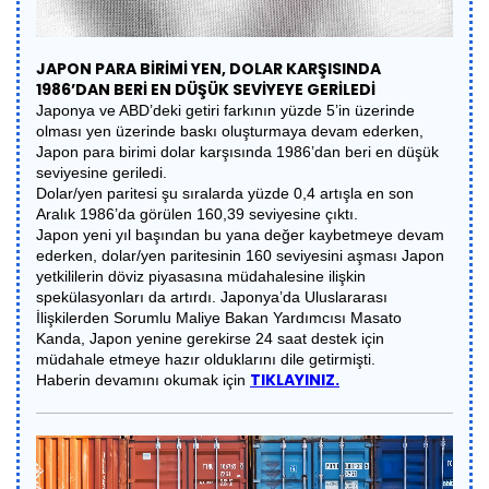
JAPON PARA BİRİMİ YEN, DOLAR KARŞISINDA
1986’DAN BERİ EN DÜŞÜK SEVİYEYE GERİLEDİ
Japonya ve ABD’deki getiri farkının yüzde 5’in üzerinde
olması yen üzerinde baskı oluşturmaya devam ederken,
Japon para birimi dolar karşısında 1986’dan beri en düşük
seviyesine geriledi.
Dolar/yen paritesi şu sıralarda yüzde 0,4 artışla en son
Aralık 1986’da görülen 160,39 seviyesine çıktı.
Japon yeni yıl başından bu yana değer kaybetmeye devam
ederken, dolar/yen paritesinin 160 seviyesini aşması Japon
yetkililerin döviz piyasasına müdahalesine ilişkin
spekülasyonları da artırdı. Japonya’da Uluslararası
İlişkilerden Sorumlu Maliye Bakan Yardımcısı Masato
Kanda, Japon yenine gerekirse 24 saat destek için
müdahale etmeye hazır olduklarını dile getirmişti.
TIKLAYINIZ.
Haberin devamını okumak için