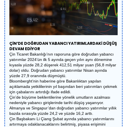
ÇİN’DE DOĞRUDAN YABANCI YATIRIMLARDAKİ DÜŞÜŞ
DEVAM EDİYOR
Çin Ticaret Bakanlığı’nın raporuna göre doğrudan yabancı
yatırımlar 2024’ün ilk 5 ayında geçen yılın aynı dönemine
kıyasla yüzde 28,2 düşerek 412,51 milyar yuan (56,8 milyar
dolar) oldu. Doğrudan yabancı yatırımlar Nisan ayında
yüzde 27,9 oranında düşmüştü.
Bloomberght’nin haberine göre Bakanlıktan yapılan
açıklamada yetkililerinin yıl başından beri yatırımları çekmek
için çabalarını artırdığı ifade edildi.
Çin’de büyüme beklentilerine yönelik umutların azalması
nedeniyle yabancı girişlerinde tarihi düşüş yaşanıyor.
Almanya ve Singapur’dan doğrudan yabancı yatırımlar yıllık
bazda sırasıyla yüzde 24,2 ve yüzde 16,2 arttı.
Çin Başbakanı Li Çiang Şubat ayında yabancı yatırımlarını
artırmaya odaklanacaklarını belirtmiş, piyasa erişimini