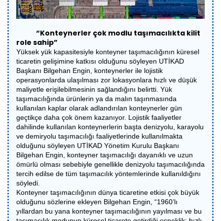
“Konteynerler çok modlu taşımacılıkta kilit
role sahip”
Yüksek yük kapasitesiyle konteyner taşımacılığının küresel
ticaretin gelişimine katkısı olduğunu söyleyen UTİKAD
Başkanı Bilgehan Engin, konteynerler ile lojistik
operasyonlarda ulaşılması zor lokasyonlara hızlı ve düşük
maliyetle erişilebilmesinin sağlandığını belirtti. Yük
taşımacılığında ürünlerin ya da malın taşınmasında
kullanılan kaplar olarak adlandırılan konteynerler gün
geçtikçe daha çok önem kazanıyor. Lojistik faaliyetler
dahilinde kullanılan konteynerlerin başta denizyolu, karayolu
ve demiryolu taşımacılığı faaliyetlerinde kullanılmakta
olduğunu söyleyen UTİKAD Yönetim Kurulu Başkanı
Bilgehan Engin, konteyner taşımacılığı dayanıklı ve uzun
ömürlü olması sebebiyle genellikle denizyolu taşımacılığında
tercih edilse de tüm taşımacılık yöntemlerinde kullanıldığını
söyledi.
Konteyner taşımacılığının dünya ticaretine etkisi çok büyük
olduğunu sözlerine ekleyen Bilgehan Engin, “1960’lı
yıllardan bu yana konteyner taşımacılığının yayılması ve bu
taşımacılık modunun küresel ticarete getirdiği esneklik; hızlı