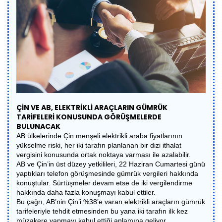
ÇİN VE AB, ELEKTRİKLİ ARAÇLARIN GÜMRÜK
TARİFELERİ KONUSUNDA GÖRÜŞMELERDE
BULUNACAK
AB ülkelerinde Çin menşeli elektrikli araba fiyatlarının
yükselme riski, her iki tarafın planlanan bir dizi ithalat
vergisini konusunda ortak noktaya varması ile azalabilir.
AB ve Çin’in üst düzey yetkilileri, 22 Haziran Cumartesi günü
yaptıkları telefon görüşmesinde gümrük vergileri hakkında
konuştular. Sürtüşmeler devam etse de iki vergilendirme
hakkında daha fazla konuşmayı kabul ettiler.
Bu çağrı, AB’nin Çin’i %38’e varan elektrikli araçların gümrük
tarifeleriyle tehdit etmesinden bu yana iki tarafın ilk kez
müzakere yapmayı kabul ettiği anlamına geliyor .