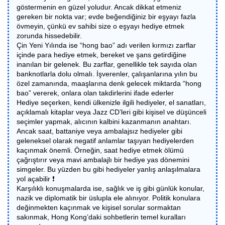
göstermenin en güzel yoludur. Ancak dikkat etmeniz
gereken bir nokta var; evde beğendiğiniz bir eşyayı fazla
övmeyin, çünkü ev sahibi size o eşyayı hediye etmek
zorunda hissedebilir.
Çin Yeni Yılında ise “hong bao” adı verilen kırmızı zarflar
içinde para hediye etmek, bereket ve şans getirdiğine
inanılan bir gelenek. Bu zarflar, genellikle tek sayıda olan
banknotlarla dolu olmalı. İşverenler, çalışanlarına yılın bu
özel zamanında, maaşlarına denk gelecek miktarda “hong
bao” vererek, onlara olan takdirlerini ifade ederler
Hediye seçerken, kendi ülkenizle ilgili hediyeler, el sanatları,
açıklamalı kitaplar veya Jazz CD’leri gibi kişisel ve düşünceli
seçimler yapmak, alıcının kalbini kazanmanın anahtarı.
Ancak saat, battaniye veya ambalajsız hediyeler gibi
geleneksel olarak negatif anlamlar taşıyan hediyelerden
kaçınmak önemli. Örneğin, saat hediye etmek ölümü
çağrıştırır veya mavi ambalajlı bir hediye yas dönemini
simgeler. Bu yüzden bu gibi hediyeler yanlış anlaşılmalara
yol açabilir ❗
Karşılıklı konuşmalarda ise, sağlık ve iş gibi günlük konular,
nazik ve diplomatik bir üslupla ele alınıyor. Politik konulara
değinmekten kaçınmak ve kişisel sorular sormaktan
sakınmak, Hong Kong’daki sohbetlerin temel kuralları