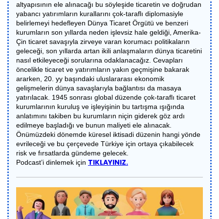
altyapısının ele alınacağı bu söyleşide ticaretin ve doğrudan
yabancı yatırımların kurallarını çok-taraflı diplomasiyle
belirlemeyi hedefleyen Dünya Ticaret Örgütü ve benzeri
kurumların son yıllarda neden işlevsiz hale geldiği, Amerika-
Çin ticaret savaşıyla zirveye varan korumacı politikaların
geleceği, son yıllarda artan ikili anlaşmaların dünya ticaretini
nasıl etkileyeceği sorularına odaklanacağız. Cevapları
öncelikle ticaret ve yatırımların yakın geçmişine bakarak
ararken, 20. yy başındaki uluslararası ekonomik
gelişmelerin dünya savaşlarıyla bağlantısı da masaya
yatırılacak. 1945 sonrası global düzende çok-taraflı ticaret
kurumlarının kuruluş ve işleyişinin bu tartışma ışığında
anlatımını takiben bu kurumların niçin giderek göz ardı
edilmeye başladığı ve bunun maliyeti ele alınacak.
Önümüzdeki dönemde küresel iktisadi düzenin hangi yönde
evrileceği ve bu çerçevede Türkiye için ortaya çıkabilecek
risk ve fırsatlarda gündeme gelecek.
TIKLAYINIZ.
Podcast’i dinlemek için