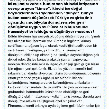
iki kullanıcı vardır; bunlardan birincisi ihtiyacına
cevap arayan “kimse”, ikincisi ise doğal
kaynaklarından faydalanılan “dünya”. Dünya
kullanıcısını düşünürsek Türkiye ve şirketiniz
açısından mobilyalarda malzemeler geri
dönüşüme uygun mu? Ülkelerin bu konuda
hassasiyetleri olduğunu düşünüyor musunuz?
Bütün ülkelerin hassasiyeti olduğunu düşünmüyorum. Şimdi
her ülkenin faklı normları var. Örneğin İngiltere kumaş
sertifikasına, ağacın legal olarak kesildiğini tasdik eden bir
sertifikanızın varlığına, yanmazlığına, kumaşların
dönüştürülebilir olup olmadığına, kediye dayanıklılığına çok
dikkat eder. Biz bu konuyla alakalı şunları yapıyoruz;
mobilya dendiğinde akla ilk ağaç ve ahşap geldiği için bizim
için ağacın yeri çok farklı. Biz de bu yüzden senelik belli
rakamlarda fidanlar dikiyoruz. Bizim bulunduğumuz bölgenin
etrafı yeterince yeşillik ağaçlık bir alandır. İkincisi
kullandığımız kumaşlarda ve kullandığımız ambalajların
kartonlarında, suntalarda ve mdf’lerde yani mobilyanın sert
grubundaki hammadde ürünlerinde olabildiğince geri
dönüştürülebilir malzemeler kullanmak istiyoruz. Burada geri
dönüşümle alakalı çalıştığımız özel bir şirket var.
Firmamıza kendi tırlarıyla ayda üç kere gelir, bizim onlar için