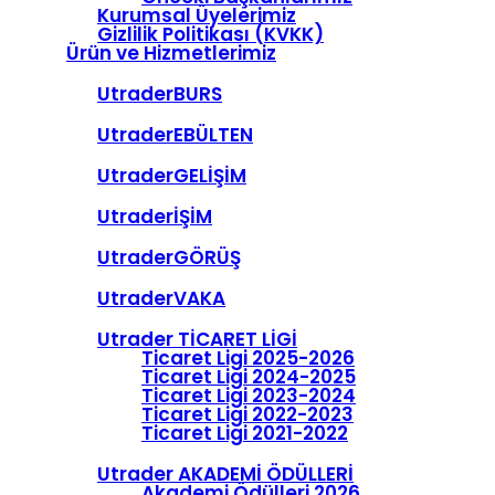
Kurumsal Üyelerimiz
Gizlilik Politikası (KVKK)
Ürün ve Hizmetlerimiz
UtraderBURS
UtraderEBÜLTEN
UtraderGELİŞİM
UtraderİŞİM
UtraderGÖRÜŞ
UtraderVAKA
Utrader TİCARET LİGİ
Ticaret Ligi 2025-2026
Ticaret Ligi 2024-2025
Ticaret Ligi 2023-2024
Ticaret Ligi 2022-2023
Ticaret Ligi 2021-2022
Utrader AKADEMİ ÖDÜLLERİ
Akademi Ödülleri 2026