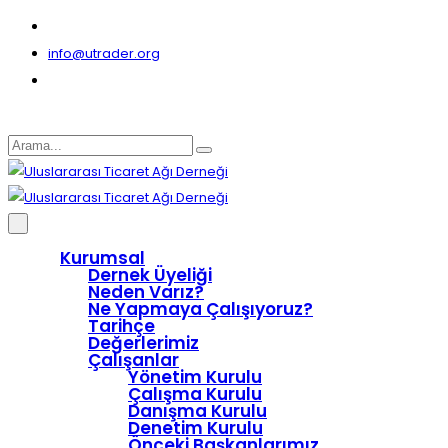
info@utrader.org
Kurumsal
Dernek Üyeliği
Neden Varız?
Ne Yapmaya Çalışıyoruz?
Tarihçe
Değerlerimiz
Çalışanlar
Yönetim Kurulu
Çalışma Kurulu
Danışma Kurulu
Denetim Kurulu
Önceki Başkanlarımız