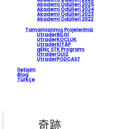
Akademi Ödülleri 2025
Akademi Ödülleri 2024
Akademi Ödülleri 2023
Akademi Ödülleri 2022
Tamamlanmış Projelerimiz
UtraderBİLGİ
UtraderKOÇLUK
UtraderKİTAP
gENç STK Programı
UtraderQUIZ
UtraderPODCAST
İletişim
Blog
Türkçe