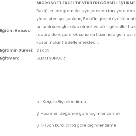
MICROSOFT EXCEL’DE VERİLERİ GÖRSELLEŞTİRME
Bu eğitim programı ile iş yaşamında fark yaratmak 
yönetici ve çalışanların, Excel’in görsel özelliklerin
anlamlı sonuçlar elde etmek ve etkili görseller haz
Eğitim Amacı:
rapora dönüştürerek sunuma hazır hale gelmesini
kazanmaları hedeflenmektedir.
Eğitimin Süresi:
3 saat
Eğitmen:
SEMİH SUNGUR
o Koşullu Biçimlendirme
§ Hücreleri değerine göre biçimlendirmek
§ İlk/Son kurallarına göre biçimlendirme