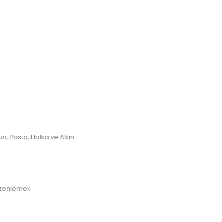
i
un, Pasta, Halka ve Alan
düzenlemek