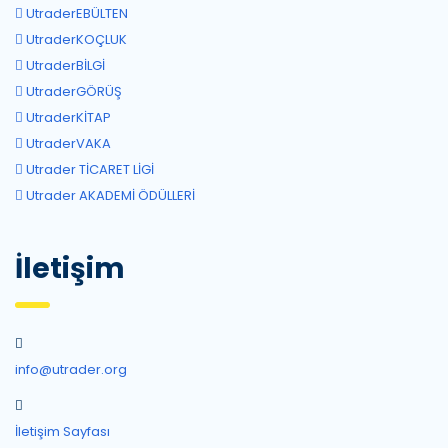
UtraderEBÜLTEN
UtraderKOÇLUK
UtraderBİLGİ
UtraderGÖRÜŞ
UtraderKİTAP
UtraderVAKA
Utrader TİCARET LİGİ
Utrader AKADEMİ ÖDÜLLERİ
İletişim
info@utrader.org
İletişim Sayfası