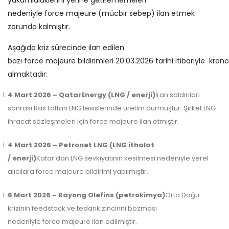
yükümlülüklerini yerine getirememeleri
nedeniyle
force majeure (mücbir sebep) ilan etmek
zorunda kalmıştır.
Aşağıda kriz sürecinde ilan edilen
bazı force majeure bildirimleri 20.03.2026 tarihi itibariyle
kronol
almaktadır:
4 Mart 2026 – QatarEnergy (LNG / enerji)
İran saldırıları
sonrası Ras Laffan LNG tesislerinde üretim durmuştur. Şirket LNG
ihracat sözleşmeleri için force majeure ilan etmiştir.
4 Mart 2026 – Petronet LNG (LNG ithalat
/ enerji)
Katar’dan LNG sevkiyatının kesilmesi nedeniyle yerel
alıcılara force majeure bildirimi yapılmıştır.
6 Mart 2026 – Rayong Olefins (petrokimya)
Orta Doğu
krizinin feedstock ve tedarik zincirini bozması
nedeniyle force majeure ilan edilmiştir.