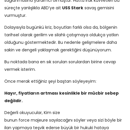
sağlanmasına yardımcı olmuştur. Hatta Irak kuvvetleri bu
süreçte yanlışlıkla ABD’ye ait
USS Stark
savaş gemisini
vurmuştur.
Dolayısıyla bugünkü kriz, boyutları farklı olsa da, bölgenin
tarihsel olarak gerilim ve silahlı çatışmaya oldukça yatkın
olduğunu göstermektedir. Bu nedenle gelişmelere daha
sakin ve dengeli yaklaşmak gerektiğini düşünüyorum.
Bu noktada bana en sık sorulan sorulardan birine cevap
vermek isterim.
Önce merak ettiğiniz şeyi baştan söyleyeyim:
Hayır, fiyatların artması kesinlikle bir mücbir sebep
değildir.
Değerli okuyucular, Kim size
bunun force majeure sayılacağını söyler veya sizi böyle bir
ilan yapmaya teşvik ederse büyük bir hukuki hataya