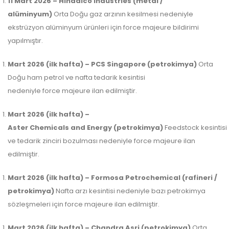
11 Mart 2026 – Hindalco Industries (metal /
alüminyum)
Orta Doğu gaz arzının kesilmesi nedeniyle
ekstrüzyon alüminyum ürünleri için force majeure bildirimi
yapılmıştır.
Mart 2026 (ilk hafta) – PCS Singapore (petrokimya)
Orta
Doğu ham petrol ve nafta tedarik kesintisi
nedeniyle force majeure ilan edilmiştir.
Mart 2026 (ilk hafta) –
Aster Chemicals and Energy (petrokimya)
Feedstock kesintisi
ve tedarik zinciri bozulması nedeniyle force majeure ilan
edilmiştir.
Mart 2026 (ilk hafta) – Formosa Petrochemical (rafineri /
petrokimya)
Nafta arzı kesintisi nedeniyle bazı petrokimya
sözleşmeleri için force majeure ilan edilmiştir.
Mart 2026 (ilk hafta) – Chandra Asri (petrokimya)
Orta