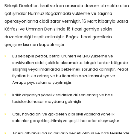
Birleşik Devletler, İsrail ve İran arasında devam etmekte olan
çatışmalar Hürmüz Boğazı’ndaki yükleme ve taşıma
operasyonlarına ciddi zarar vermiştir. 16 Mart itibarıyla Basra
Körfezi ve Umman Denizi’nde 16 ticari gemiye saldırı
düzenlendiği tespit edilmiştir. Boğaz, ticari gemilerin
geçişine kısmen kapatılmıştır.
Bu sebeple petrol, petrol ürünleri ve LNG yükleme ve
sevkiyatları ciddi şekilde aksamakta; birçok tanker bölgede
sıkışmış veya limanlarda beklemek zorunda kalmıştır. Petrol
fiyatları hızla artmış ve bu ticaretin bozulması Asya ve
Avrupa piyasalarına yayılmıştır.
Kritik altyapıya yönelik saldırılar düzenlenmiş ve bazı
tesislerde hasar meydana gelmiştir.
Otel, havaalanı ve gökdelen gibi sivil yapılara yönelik
saldırılar gerçekleştirilmiş ve çeşitli hasarlar oluşmuştur.
Enerji altyapısı da saldırıların hedefi olmuş ve bazı tesislerde