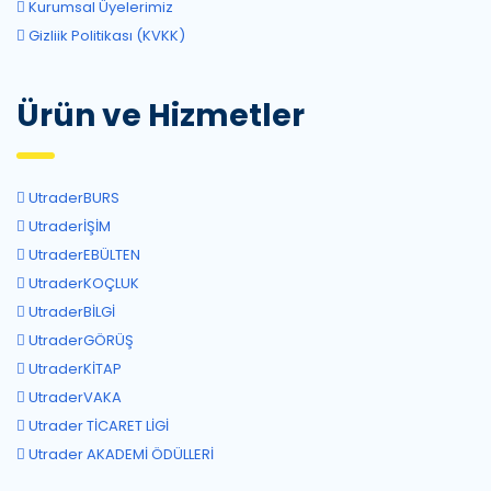
Kurumsal Üyelerimiz
Gizliik Politikası (KVKK)
Ürün ve Hizmetler
UtraderBURS
UtraderİŞİM
UtraderEBÜLTEN
UtraderKOÇLUK
UtraderBİLGİ
UtraderGÖRÜŞ
UtraderKİTAP
UtraderVAKA
Utrader TİCARET LİGİ
Utrader AKADEMİ ÖDÜLLERİ