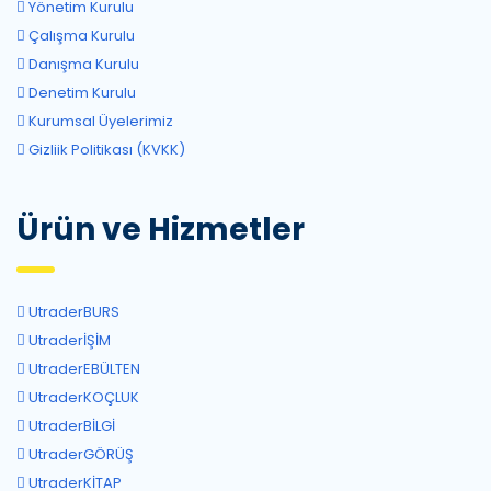
Yönetim Kurulu
Çalışma Kurulu
Danışma Kurulu
Denetim Kurulu
Kurumsal Üyelerimiz
Gizliik Politikası (KVKK)
Ürün ve Hizmetler
UtraderBURS
UtraderİŞİM
UtraderEBÜLTEN
UtraderKOÇLUK
UtraderBİLGİ
UtraderGÖRÜŞ
UtraderKİTAP