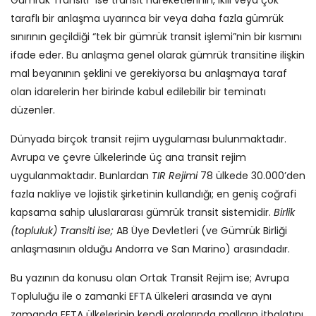
Gümrük Transiti” ise transit hareketlerinin, ikili veya çok
taraflı bir anlaşma uyarınca bir veya daha fazla gümrük
sınırının geçildiği “tek bir gümrük transit işlemi”nin bir kısmını
ifade eder. Bu anlaşma genel olarak gümrük transitine ilişkin
mal beyanının şeklini ve gerekiyorsa bu anlaşmaya taraf
olan idarelerin her birinde kabul edilebilir bir teminatı
düzenler.
Dünyada birçok transit rejim uygulaması bulunmaktadır.
Avrupa ve çevre ülkelerinde üç ana transit rejim
uygulanmaktadır. Bunlardan
TIR Rejimi
78 ülkede 30.000’den
fazla nakliye ve lojistik şirketinin kullandığı; en geniş coğrafi
kapsama sahip uluslararası gümrük transit sistemidir.
Birlik
(topluluk) Transiti ise;
AB Üye Devletleri (ve Gümrük Birliği
anlaşmasının olduğu Andorra ve San Marino) arasındadır.
Bu yazının da konusu olan Ortak Transit Rejim ise; Avrupa
Topluluğu ile o zamanki EFTA ülkeleri arasında ve aynı
zamanda EFTA ülkelerinin kendi aralarında malların ithalatını,