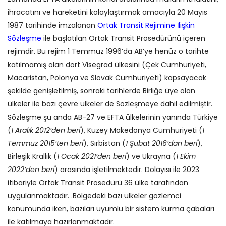
ihracatını ve hareketini kolaylaştırmak amacıyla 20 Mayıs
1987 tarihinde imzalanan
Ortak Transit Rejimine İlişkin
Sözleşme
ile başlatılan Ortak Transit Prosedürünü içeren
rejimdir. Bu rejim 1 Temmuz 1996’da AB’ye henüz o tarihte
katılmamış olan dört Visegrad ülkesini (Çek Cumhuriyeti,
Macaristan, Polonya ve Slovak Cumhuriyeti) kapsayacak
şekilde genişletilmiş, sonraki tarihlerde Birliğe üye olan
ülkeler ile bazı çevre ülkeler de Sözleşmeye dahil edilmiştir.
Sözleşme şu anda AB-27 ve EFTA ülkelerinin yanında Türkiye
(
1 Aralık 2012’den beri
), Kuzey Makedonya Cumhuriyeti (
1
Temmuz 2015’ten beri
), Sırbistan (
1 Şubat 2016’dan beri
),
Birleşik Krallık (
1 Ocak 2021’den beri
) ve Ukrayna (
1 Ekim
2022’den beri
) arasında işletilmektedir. Dolayısı ile 2023
itibariyle Ortak Transit Prosedürü 36 ülke tarafından
uygulanmaktadır. .Bölgedeki bazı ülkeler gözlemci
konumunda iken, bazıları uyumlu bir sistem kurma çabaları
ile katılmaya hazırlanmaktadır.