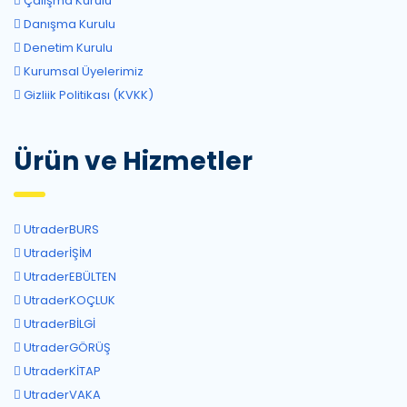
Çalışma Kurulu
Danışma Kurulu
Denetim Kurulu
Kurumsal Üyelerimiz
Gizliik Politikası (KVKK)
Ürün ve Hizmetler
UtraderBURS
UtraderİŞİM
UtraderEBÜLTEN
UtraderKOÇLUK
UtraderBİLGİ
UtraderGÖRÜŞ
UtraderKİTAP
UtraderVAKA