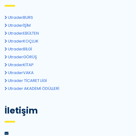
UtraderBURS
UtraderİŞİM
UtraderEBÜLTEN
UtraderKOÇLUK
UtraderBİLGİ
UtraderGÖRÜŞ
UtraderKİTAP
UtraderVAKA
Utrader TİCARET LİGİ
Utrader AKADEMİ ÖDÜLLERİ
İletişim