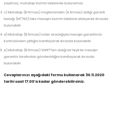
sayılmaz, muhatap tazmin talebinde bulunamaz.
c) Muhatap (B firması) müşterisinden (A firması) aldığı garanti
taslağı (MT760) faks mesajını tazmin talebine ekleyerek ibrazda
bulunabilir.
d) Muhatap (B firması) noter aracılığıyla mesajın garantörün
kontrolünden çıktığını kanıtlayarak ibrazda bulunabilir.
e) Muhatap (B firması) SWIFT’ten aldığı bir teyit ile mesajın
garantör tarafından gönderildiğini kanıtlayarak ibrazda
bulunabilir.
Cevaplarınızı aşağıdaki formu kullanarak 30.11.2020
tarihi saat 17:00’a kadar gönderebilirsiniz.