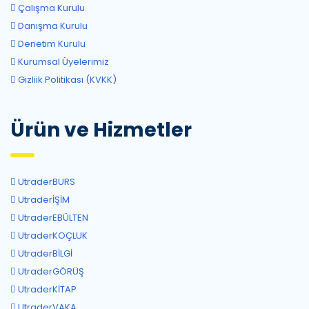
Çalışma Kurulu
Danışma Kurulu
Denetim Kurulu
Kurumsal Üyelerimiz
Gizliik Politikası (KVKK)
Ürün ve Hizmetler
UtraderBURS
UtraderİŞİM
UtraderEBÜLTEN
UtraderKOÇLUK
UtraderBİLGİ
UtraderGÖRÜŞ
UtraderKİTAP
UtraderVAKA