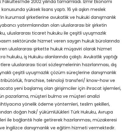
k Fakültesi’nde 2002 yılında tamamladı. İzmir Ekonomi
 konusunda yüksek lisans yaptı. 16 yılı aşkın meslek
r’in kurumsal şirketlerine avukatlık ve hukuki danışmanlık
abancı yatırımlarından olan uluslararası bir şirketin
, uluslararası ticaret hukuku ile çeşitli uyuşmazlık
e basım sektöründe hizmet veren saygın hukuk bürolarında
en uluslararası şirkette hukuk müşaviri olarak hizmet
ra hukuku, iş Hukuku alanlarında çalıştı. Avukatlık yaptığı
etlere uluslararası ticari sözleşmelerinin hazırlanması, dış
aynaklı çeşitli uyuşmazlık çözüm süreçlerine danışmanlık
distribütörlük, franchise, teknoloji transferi/ know-how ve
ata yeni başlamış olan girişimciler için ihracat işlemleri,
ürün pazarlama, müşteri bulma ve müşteri analizi
 ihtiyacına yönelik ödeme yöntemleri, teslim şekilleri,
açısından doğan hak/ yükümlülükleri Türk Hukuku, Avrupa
rleri ile bağlantılı hale getirerek hazırlanması, müzakeresi
 İngilizce danışmanlık ve eğitim hizmeti vermektedir.