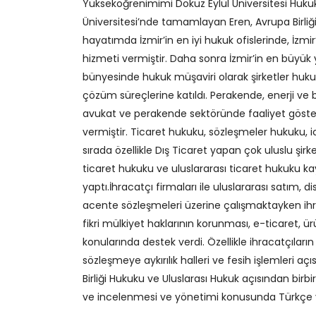
Yükseköğrenimimi Dokuz Eylül Üniversitesi Huku
Üniversitesi’nde tamamlayan Eren, Avrupa Birliği
hayatımda İzmir’in en iyi hukuk ofislerinde, İzmi
hizmeti vermiştir. Daha sonra İzmir’in en büyük y
bünyesinde hukuk müşaviri olarak şirketler hukuku
çözüm süreçlerine katıldı. Perakende, enerji v
avukat ve perakende sektöründe faaliyet göster
vermiştir. Ticaret hukuku, sözleşmeler hukuku, ic
sırada özellikle Dış Ticaret yapan çok uluslu şirk
ticaret hukuku ve uluslararası ticaret hukuku k
yaptı.İhracatçı firmaları ile uluslararası satım, 
acente sözleşmeleri üzerine çalışmaktayken ihrac
fikri mülkiyet haklarının korunması, e-ticaret, 
konularında destek verdi. Özellikle ihracatçıların
sözleşmeye aykırılık halleri ve fesih işlemleri 
Birliği Hukuku ve Uluslarası Hukuk açısından birbi
ve incelenmesi ve yönetimi konusunda Türkçe ve