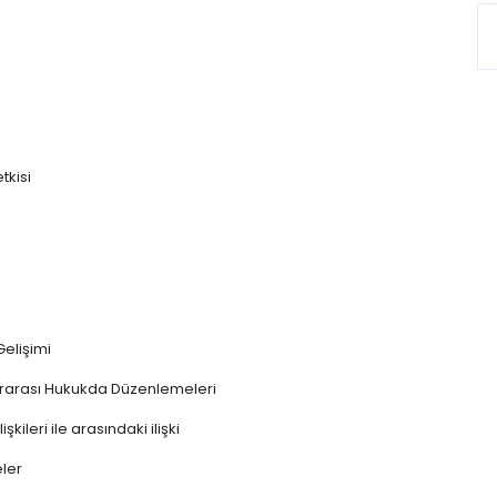
tkisi
Gelişimi
lararası Hukukda Düzenlemeleri
ileri ile arasındaki ilişki
ler