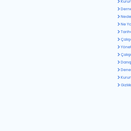
Kuru
Derne
Neden
Ne Ya
Tarih
Çalış
Yönet
Çalış
Danış
Denet
Kurum
Gizlii