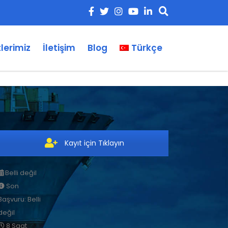
lerimiz
İletişim
Blog
Türkçe
Kayıt için Tıklayın
Belli değil
Son
Başvuru: Belli
değil
8 Saat